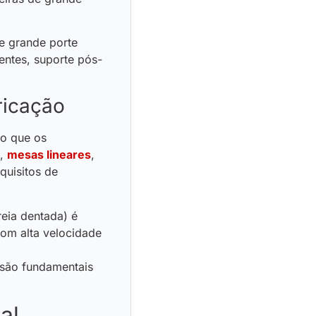
e grande porte
entes, suporte pós-
ricação
io que os
,
mesas lineares
,
quisitos de
eia dentada) é
com alta velocidade
 são fundamentais
al