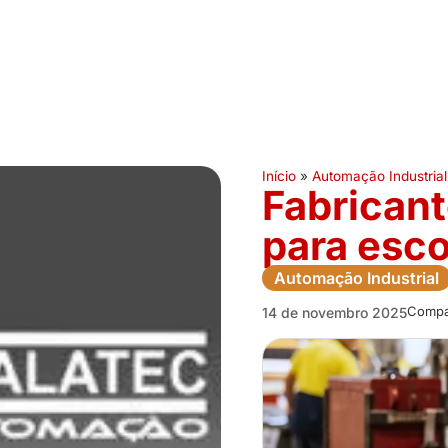
Início
»
Automação Industrial
Fabricant
para esco
Automação Industrial
Compar
14 de novembro 2025