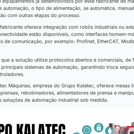
de equipamentos já desenvolvidos por esse fabricante de máq
e automação, o tipo de alimentação, se automática, manua
ação com outras etapas do processo.
fabricante oferece integração com robôs industriais ou est
onectividade estão disponíveis, como interfaces homem-m
ais de comunicação, por exemplo: Profinet, EtherCAT, Mod
que a solução utilize protocolos abertos e comerciais, de f
principais sistemas de automação, garantindo troca segur
troladores.
tec Máquinas, empresa do Grupo Kalatec, oferece mesas li
prensas, rebobinadores, alimentadores de prensa e manip
as soluções de automação industrial sob medida.