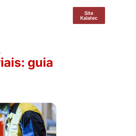
Site
Kalatec
r
ais: guia