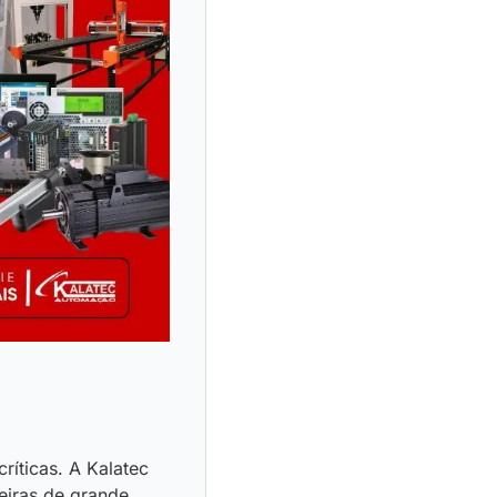
ríticas. A Kalatec
eiras de grande