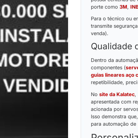
porte como
3M
,
IN
Para o técnico ou e
transmite segurança
venda).
Qualidade 
Dentro da automação
componentes (
serv
guias lineares aço
repetibilidade, prec
No
site da Kalatec
,
apresentada com rep
acionada por servos
Isso demonstra que,
para automação de 
Personali