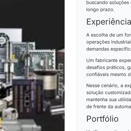
buscando soluções q
longo prazo.
Experiênci
A escolha de um for
operações industria
demandas específic
Um fabricante exper
desafios práticos, 
confiáveis mesmo di
Nesse cenário, a ex
solução customizada
mantenha sua utilid
de frente da automaç
Portfólio