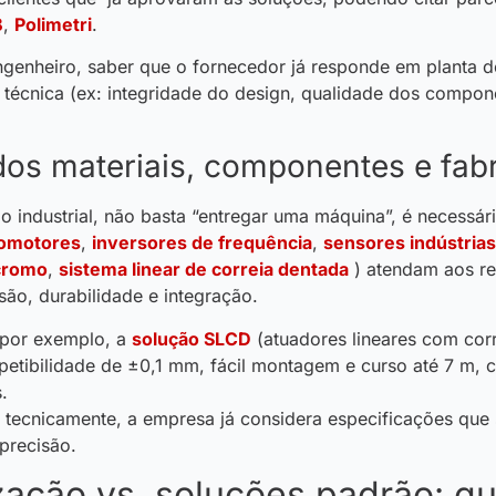
B
,
Polimetri
.
ngenheiro, saber que o fornecedor já responde em planta d
 técnica (ex: integridade do design, qualidade dos compon
dos materiais, componentes e fab
 industrial, não basta “entregar uma máquina”, é necessár
omotores
,
inversores de frequência
,
sensores indústrias
 cromo
,
sistema linear de correia dentada
) atendam aos re
isão, durabilidade e integração.
 por exemplo, a
solução SLCD
(atuadores lineares com corr
etibilidade de ±0,1 mm, fácil montagem e curso até 7 m, 
.
 tecnicamente, a empresa já considera especificações que
precisão.
zação vs. soluções padrão: qu