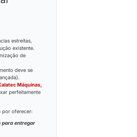
ias estreitas,
ução existente.
omização de
amento deve se
vançada).
Kalatec Máquinas,
ixar perfeitamente
 por oferecer:
 para entregar