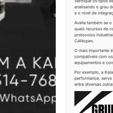
Verifique os tipos 
analisando o grau d
e o nível de integr
Avalie também se o 
quais recursos de c
protocolos industri
CANopen.
O mais importante é 
compatíveis com os 
equipamentos e con
Por exemplo, a Kala
performance, servo 
entre diversas outr