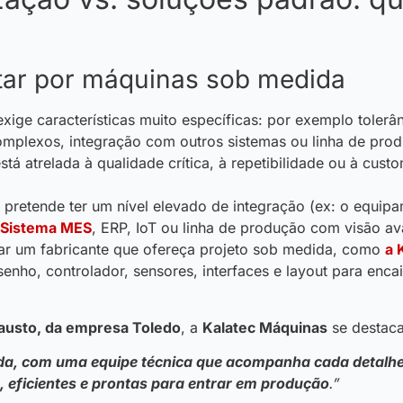
ar por máquinas sob medida
xige características muito específicas: por exemplo tolerânc
plexos, integração com outros sistemas ou linha de prod
tá atrelada à qualidade crítica, à repetibilidade ou à cust
 pretende ter um nível elevado de integração (ex: o equip
Sistema MES
, ERP, IoT ou linha de produção com visão a
tar um fabricante que ofereça projeto sob medida, como
a 
enho, controlador, sensores, interfaces e layout para enca
austo, da empresa Toledo
, a
Kalatec Máquinas
se destaca
da, com uma equipe técnica que acompanha cada detalhe
 eficientes e prontas para entrar em produção
.”