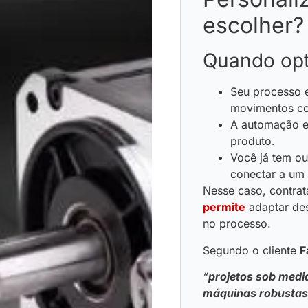
escolher?
Quando opt
Seu processo e
movimentos com
A automação es
produto.
Você já tem ou
conectar a um
Nesse caso, contra
permite
adaptar des
no processo.
Segundo o cliente
F
“
projetos sob medi
máquinas robustas,