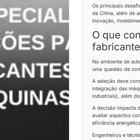
Os principais desaf
da China, além de al
inovação, investimen
O que con
fabricant
No ambiente de auto
uma questão de com
A seleção deve cons
integração das máq
industriais), além d
A decisão impacta d
avaliar aspectos c
eficiência energéti
Engenheiros e técn