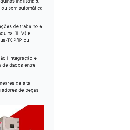
uinas industriais,
l ou semiautomática
ações de trabalho e
áquina (IHM) e
bus-TCP/IP ou
ácil integração e
a de dados entre
neares de alta
uladores de peças,