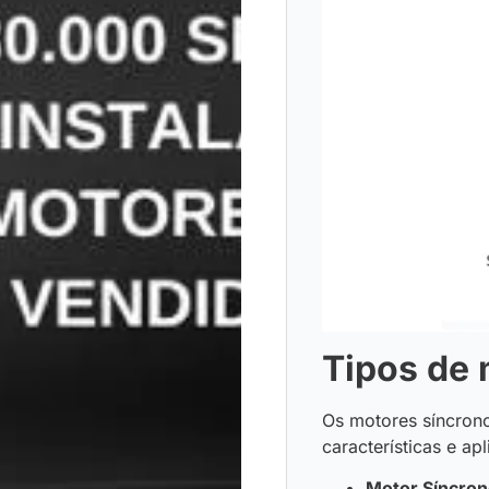
Tipos de 
Os motores síncrono
características e ap
Motor Síncro