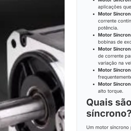
aplicações que
Motor Síncron
corrente contí
potência.
Motor Síncron
bobinas de ex
Motor Síncron
de corrente pa
variação na ve
Motor Síncron
frequentemente
Motor Síncron
alto torque.
Quais são
síncrono
Um motor síncrono p