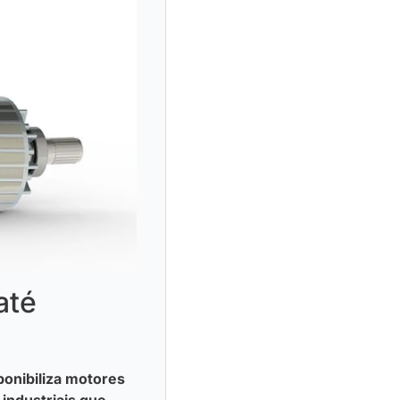
até
ponibiliza motores
industriais que