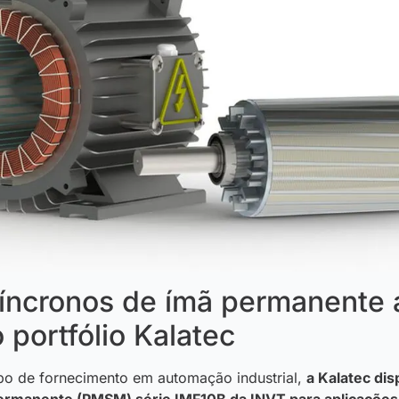
íncronos de ímã permanente 
portfólio Kalatec
po de fornecimento em automação industrial,
a Kalatec dis
ermanente (PMSM) série IMF10B da INVT para aplicações 