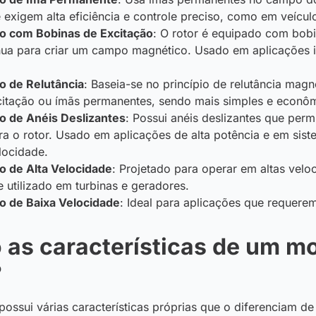
 exigem alta eficiência e controle preciso, como em veículo
o com Bobinas de Excitação
: O rotor é equipado com bob
nua para criar um campo magnético. Usado em aplicações in
o de Relutância
: Baseia-se no princípio de relutância magn
citação ou ímãs permanentes, sendo mais simples e econô
o de Anéis Deslizantes
: Possui anéis deslizantes que perm
ra o rotor. Usado em aplicações de alta potência e em sis
locidade.
o de Alta Velocidade
: Projetado para operar em altas velo
 utilizado em turbinas e geradores.
o de Baixa Velocidade
: Ideal para aplicações que requere
 as características de um m
?
ossui várias características próprias que o diferenciam de