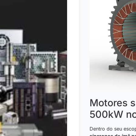
Motores s
500kW no 
Dentro do seu esco
síncronos de ímã p