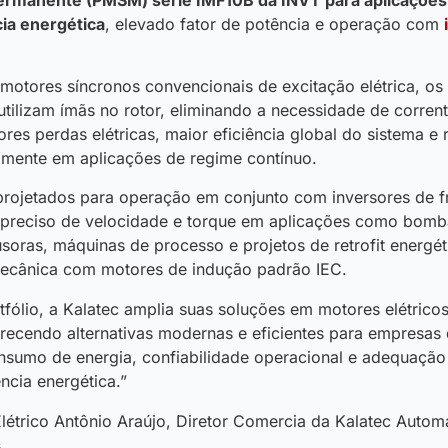
cia energética
, elevado fator de potência e operação com
motores síncronos convencionais de excitação elétrica, os
tilizam ímãs no rotor, eliminando a necessidade de corren
ores perdas elétricas, maior eficiência global do sistema e
lmente em aplicações de regime contínuo.
projetados para operação em conjunto com inversores de f
 preciso de velocidade e torque em aplicações como bomba
soras, máquinas de processo e projetos de retrofit energé
mecânica com motores de indução padrão IEC.
fólio, a Kalatec amplia suas soluções em motores elétricos
recendo alternativas modernas e eficientes para empresa
nsumo de energia, confiabilidade operacional e adequação
ência energética.”
létrico Antônio Araújo, Diretor Comercia da Kalatec Automa
.