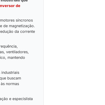
inversor de
 motores síncronos
te de magnetização.
 redução da corrente
requência,
s, ventiladores,
tico, mantendo
 industriais
s que buscam
 às normas
ção e especislista