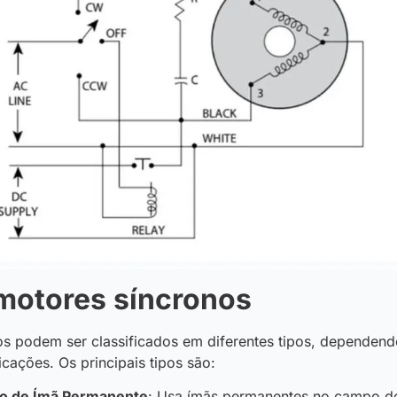
motores síncronos
s podem ser classificados em diferentes tipos, dependend
licações. Os principais tipos são:
no de Ímã Permanente
: Usa ímãs permanentes no campo d