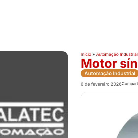
Início
»
Automação Industrial
Motor sín
Automação Industrial
Comparti
6 de fevereiro 2026