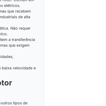
s elétricos.
inas que recebem
dustriais de alta
ética. Não requer
mico.
item a transferência
temas que exigem
cidades,
m baixa velocidade e
otor
 outros tipos de