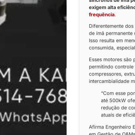
exigem alta eficiên
frequência
.
Diferentemente dos 
de ímã permanente u
Isso resulta em men
consumida, especia
Esses motores são 
permitindo controle
compressores, extru
intercambialidade 
“Com esse port
até 500kW ofe
redução de co
atuais de efici
Afirma Engenheiro E
em Gestão de O&Ms