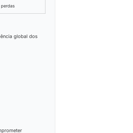
 perdas
iência global dos
mprometer