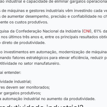
o industrial e capacidade de eliminar gargalos operaciona
es de máquinas e gestores industriais vêm investindo cada 
s de aumentar desempenho, precisão e confiabilidade no c
mente os custos produtivos.
uisa da Confederação Nacional da Indústria (
CNI
), 61% da
 nos últimos três anos e, entre os principais resultados ob
 direto de produtividade.
o investimentos em automação, modernização de máquinas 
rnando fatores estratégicos para elevar eficiência, reduzir
itividade no setor manufatureiro.
ai entender:
ividade industrial;
ores devem ser monitorados;
ar gargalos produtivos;
a automação industrial no aumento da produtividade.