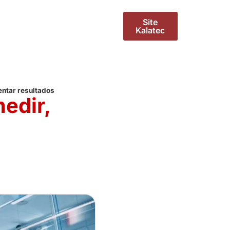
Site
Kalatec
entar resultados
edir,