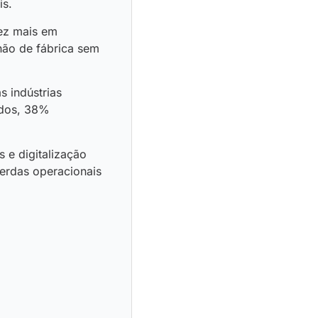
is.
vez mais em
hão de fábrica sem
s indústrias
tidos, 38%
e digitalização
 perdas operacionais