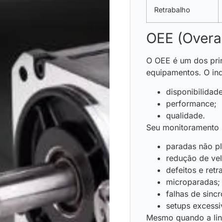
Retrabalho
OEE (Overal
O OEE é um dos princ
equipamentos. O ind
disponibilidad
performance;
qualidade.
Seu monitoramento p
paradas não p
redução de ve
defeitos e ret
microparadas
falhas de sinc
setups excess
Mesmo quando a lin