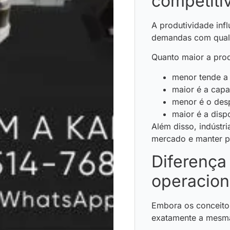
competiti
A produtividade inf
demandas com quali
Quanto maior a prod
menor tende a 
maior é a capa
menor é o desp
maior é a disp
Além disso, indústr
mercado e manter p
Diferença 
operacion
Embora os conceitos
exatamente a mesma