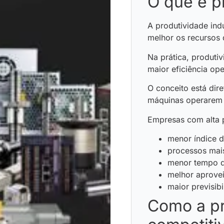
O que é pr
A produtividade indu
melhor os recursos 
Na prática, produti
maior eficiência ope
O conceito está di
máquinas operarem c
Empresas com alta 
menor índice d
processos mais
menor tempo d
melhor aprovei
maior previsib
Como a pr