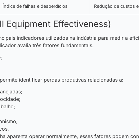
Índice de falhas e desperdícios
Redução de custos e
l Equipment Effectiveness)
ipais indicadores utilizados na indústria para medir a efic
icador avalia três fatores fundamentais:
e;
ermite identificar perdas produtivas relacionadas a:
lanejadas;
locidade;
rabalho;
;
ronismo;
ivos.
ha aparenta operar normalmente, esses fatores podem co