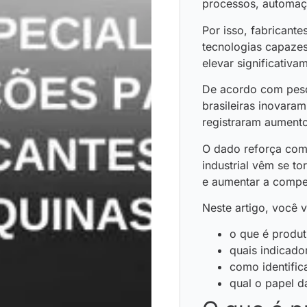
processos, automaçã
Por isso, fabricant
tecnologias capaze
elevar significativa
De acordo com pesq
brasileiras inovaram
registraram aumento
O dado reforça com
industrial vêm se to
e aumentar a compet
Neste artigo, você v
o que é produt
quais indicad
como identific
qual o papel d