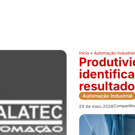
Início
»
Automação Industrial
Produtivi
identific
resultad
Automação Industrial
Compartilh
29 de maio 2026