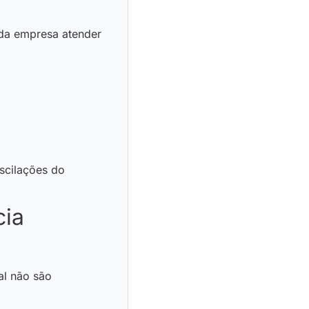
 da empresa atender
scilações do
cia
al não são