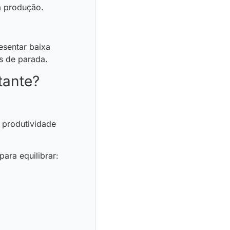
a produção.
esentar baixa
s de parada.
tante?
a produtividade
ara equilibrar: