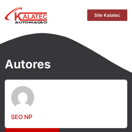
Site Kalatec
Autores
SEO NP